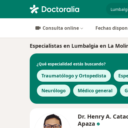
especiali
Consulta online
Fechas dispon
Especialistas en Lumbalgia en La Moli
¿Qué especialidad estás buscando?
Traumatólogo y Ortopedista
Espe
Neurólogo
Médico general
G
Dr. Henry A. Cata
Apaza