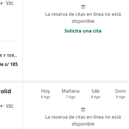
·
Ver
ta
La reserva de citas en línea no está
disponible
Solicita una cita
ARTROMEDIC "CENTRO DE TERAPIA CELULAR Y TERAPIA DE ALTA GAMA EN TRAUMATOLOGIA"
e s/ 185
olid
Hoy
Mañana
Sáb
Dom
6 Ago
7 Ago
8 Ago
9 Ago
·
Ver
ta
La reserva de citas en línea no está
disponible