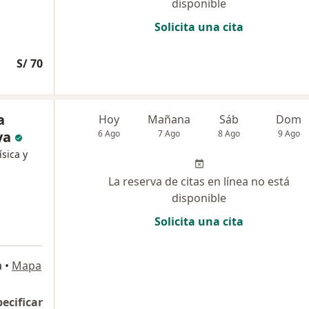
disponible
Solicita una cita
S/ 70
a
Hoy
Mañana
Sáb
Dom
ya
6 Ago
7 Ago
8 Ago
9 Ago
ísica y
La reserva de citas en línea no está
disponible
Solicita una cita
a
•
Mapa
pecificar