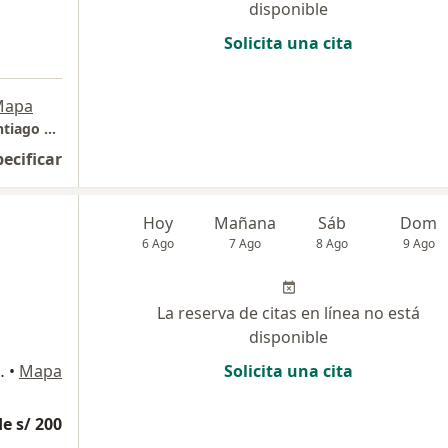
disponible
Solicita una cita
Mapa
Clínica Padre Luis Tezza - Av. El Polo 570, Santiago de Surco
pecificar
Hoy
Mañana
Sáb
Dom
6 Ago
7 Ago
8 Ago
9 Ago
La reserva de citas en línea no está
disponible
a Calera Surquillo, Lima
•
Mapa
Solicita una cita
e s/ 200