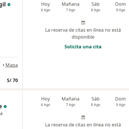
gil
Hoy
Mañana
Sáb
Dom
6 Ago
7 Ago
8 Ago
9 Ago
La reserva de citas en línea no está
disponible
Solicita una cita
 Molina
•
Mapa
S/ 70
Hoy
Mañana
Sáb
Dom
e
6 Ago
7 Ago
8 Ago
9 Ago
ta
La reserva de citas en línea no está