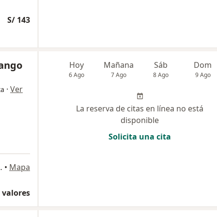
S/ 143
rango
Hoy
Mañana
Sáb
Dom
6 Ago
7 Ago
8 Ago
9 Ago
·
Ver
ta
La reserva de citas en línea no está
disponible
Solicita una cita
02 - San Borja, San Borja
•
Mapa
 valores