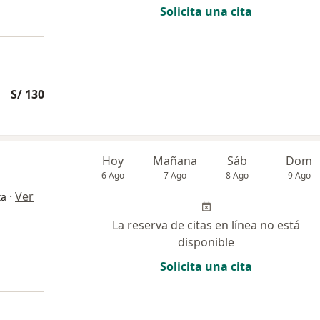
Solicita una cita
S/ 130
Hoy
Mañana
Sáb
Dom
6 Ago
7 Ago
8 Ago
9 Ago
·
Ver
ta
La reserva de citas en línea no está
disponible
Solicita una cita