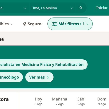
dad, enfermedad o nombre
p. ej. Lima
Iniciar
ibles
Seguro
Más filtros
•
1
na
cialista en Medicina Física y Rehabilitación
inecólogo
Ver más
cora
Hoy
Mañana
Sáb
Dom
6 Ago
7 Ago
8 Ago
9 Ago