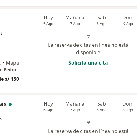
Hoy
Mañana
Sáb
Dom
6 Ago
7 Ago
8 Ago
9 Ago
ta
La reserva de citas en línea no está
disponible
go de Surco, Lima
•
Mapa
Solicita una cita
an Pedro
e s/ 150
nas
Hoy
Mañana
Sáb
Dom
6 Ago
7 Ago
8 Ago
9 Ago
a
s
La reserva de citas en línea no está