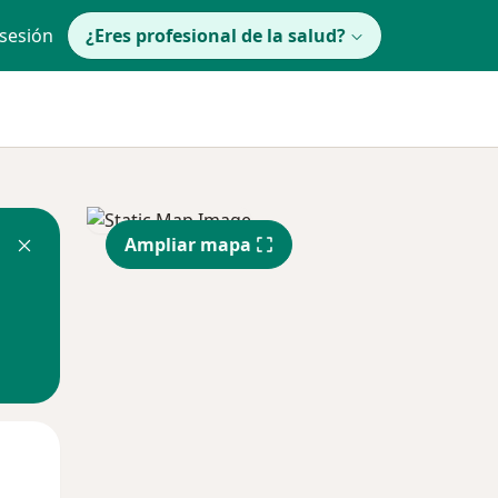
 sesión
¿Eres profesional de la salud?
Ampliar mapa
lunes
Mar
Mié
10 Ago
11 Ago
12 Ago