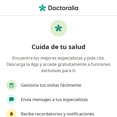
Men
Lumbalgia • Chorrillos, Lima
Filtros
• 1
Seguro
Mapa
Especialistas en Lumbalgia en Chorrillos
Cuida de tu salud
Encuentra los mejores especialistas y pide cita.
¿Qué especialidad estás buscando?
Descarga la App y accede gratuitamente a funciones
Traumatólogo y Ortopedista
Especialista en M
exclusivas para ti:
Gestiona tus visitas fácilmente
Envía mensajes a tus especialistas
Recibe recordatorios y notificaciones