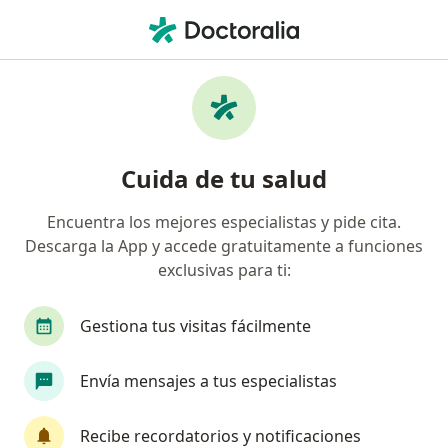
Men
Lumbalgia • Breña, Lima
Filtros
• 1
Seguro
Mapa
Especialistas en Lumbalgia en Breña
Cuida de tu salud
Encuentra los mejores especialistas y pide cita.
¿Qué especialidad estás buscando?
Descarga la App y accede gratuitamente a funciones
Traumatólogo y Ortopedista
Neurólogo
E
exclusivas para ti:
Gestiona tus visitas fácilmente
Envía mensajes a tus especialistas
Recibe recordatorios y notificaciones