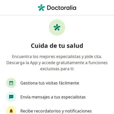
Men
Lumbalgia • Miraflores, Lima
Filtros
• 1
Seguro
Mapa
Especialistas en Lumbalgia en Miraflores
Cuida de tu salud
Encuentra los mejores especialistas y pide cita.
¿Qué especialidad estás buscando?
Descarga la App y accede gratuitamente a funciones
Traumatólogo y Ortopedista
Especialista en M
exclusivas para ti:
Gestiona tus visitas fácilmente
Envía mensajes a tus especialistas
Recibe recordatorios y notificaciones