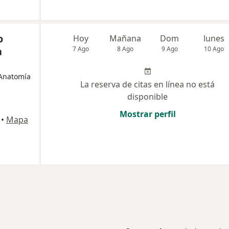
o
Hoy
Mañana
Dom
lunes
a
7 Ago
8 Ago
9 Ago
10 Ago
 Anatomía
La reserva de citas en línea no está
disponible
Mostrar perfil
•
Mapa