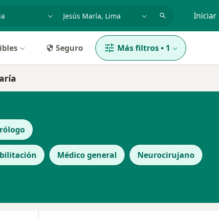
dad, enfermedad o nombre
p. ej. Lima
Iniciar
ibles
Seguro
Más filtros
•
1
aría
rólogo
bilitación
Médico general
Neurocirujano