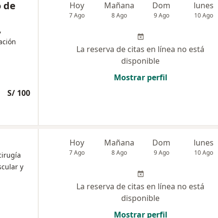
o de
Hoy
Mañana
Dom
lunes
7 Ago
8 Ago
9 Ago
10 Ago
,
tación
La reserva de citas en línea no está
disponible
Mostrar perfil
S/ 100
Hoy
Mañana
Dom
lunes
7 Ago
8 Ago
9 Ago
10 Ago
cirugía
scular y
La reserva de citas en línea no está
disponible
Mostrar perfil