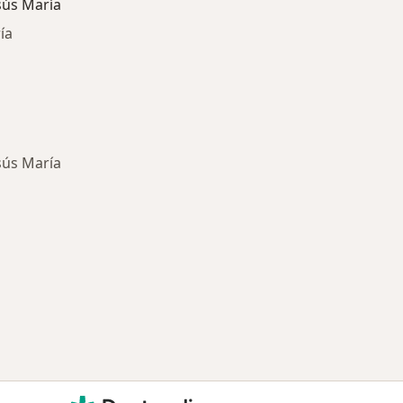
sús María
ía
sús María
ía: Otras enfermedades en Jesús María
Doctoralia - Página de inicio