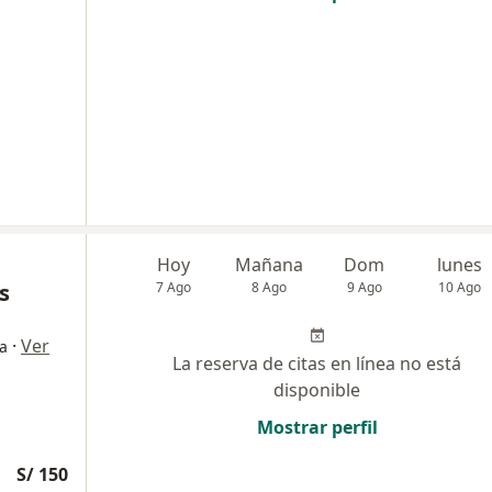
Hoy
Mañana
Dom
lunes
s
7 Ago
8 Ago
9 Ago
10 Ago
·
Ver
ía
La reserva de citas en línea no está
disponible
Mostrar perfil
S/ 150