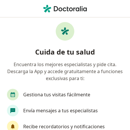
Men
Herpes • Jesús María, Lima
Filtros
• 1
Seguro
Mapa
Especialistas en Herpes en Jesús María
Cuida de tu salud
Encuentra los mejores especialistas y pide cita.
¿Qué especialidad estás buscando?
Descarga la App y accede gratuitamente a funciones
Dermatólogo
Médico general
Pediatra
exclusivas para ti:
Gestiona tus visitas fácilmente
Envía mensajes a tus especialistas
Recibe recordatorios y notificaciones