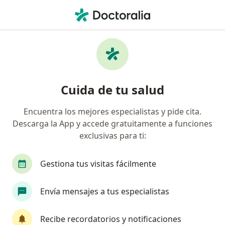
Men
Anemia • Jesús María, Lima
Filtros
• 1
Seguro
Mapa
Especialistas en Anemia en Jesús María
Cuida de tu salud
Encuentra los mejores especialistas y pide cita.
¿Qué especialidad estás buscando?
Descarga la App y accede gratuitamente a funciones
Hematólogo
Médico general
Endocrinólo
exclusivas para ti:
Gestiona tus visitas fácilmente
Envía mensajes a tus especialistas
Recibe recordatorios y notificaciones