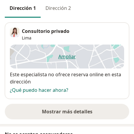
Dirección 1
Dirección 2
Consultorio privado
Lima
Ampliar
se abre en una nueva pestañ
Disponibilidad
Este especialista no ofrece reserva online en esta
dirección
¿Qué puedo hacer ahora?
Mostrar más detalles
sobre la dirección