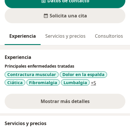
Datos de contacto
Solicita una cita
Experiencia
Servicios y precios
Consultorios
Experiencia
Principales enfermedades tratadas
Contractura muscular
Dolor en la espalda
a11y_sr_more_d
Ciática
Fibromialgia
Lumbalgia
+5
Mostrar más detalles
sobre la experiencia
Servicios y precios