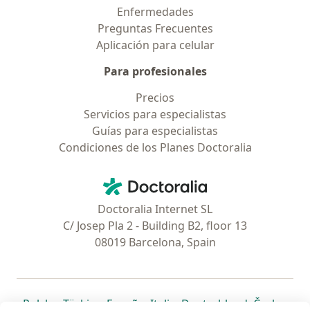
Enfermedades
Preguntas Frecuentes
Aplicación para celular
Para profesionales
Precios
Servicios para especialistas
Guías para especialistas
Condiciones de los Planes Doctoralia
Contacto
Doctoralia - Página de inicio
Doctoralia Internet SL
C/ Josep Pla 2 - Building B2, floor 13
08019 Barcelona, Spain
se abre en una nueva pestaña
se abre en una nueva pestaña
se abre en una nueva pestaña
se abre en una nueva pes
se abre en 
se a
Polska
,
Türkiye
,
España
,
Italia
,
Deutschland
,
Česko
,