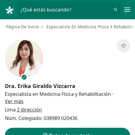
Men
¿Qué estás buscando?
Página De Inicio
Especialista En Medicina Física Y Rehabilita
Dra.
Erika Giraldo Vizcarra
Especialista en Medicina Física y Rehabilitación
·
sobre las especializaciones
Ver más
Lima
2 dirección
Núm. Colegiado: 038989 020436