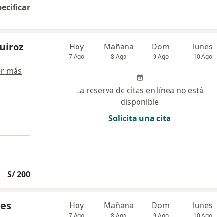
pecificar
Quiroz
Hoy
Mañana
Dom
lunes
7 Ago
8 Ago
9 Ago
10 Ago
er más
La reserva de citas en línea no está
disponible
Solicita una cita
S/ 200
les
Hoy
Mañana
Dom
lunes
7 Ago
8 Ago
9 Ago
10 Ago