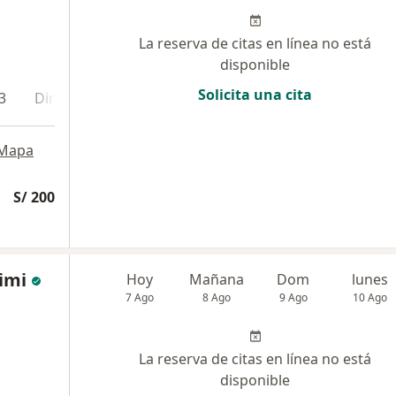
La reserva de citas en línea no está
disponible
Solicita una cita
3
Dirección 4
Dirección 5
Online
Mapa
S/ 200
imi
Hoy
Mañana
Dom
lunes
7 Ago
8 Ago
9 Ago
10 Ago
La reserva de citas en línea no está
disponible