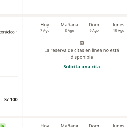
Hoy
Mañana
Dom
lunes
7 Ago
8 Ago
9 Ago
10 Ago
·
torácico
La reserva de citas en línea no está
disponible
Solicita una cita
S/ 100
Hoy
Mañana
Dom
lunes
ia