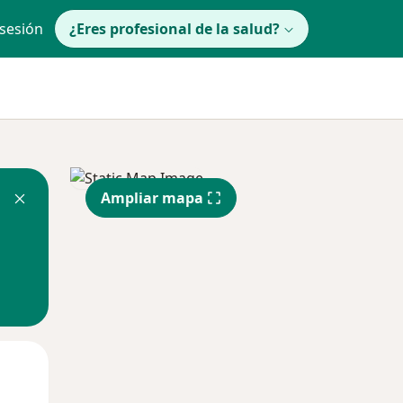
 sesión
¿Eres profesional de la salud?
Ampliar mapa
Mar
Mié
Jue
11 Ago
12 Ago
13 Ago