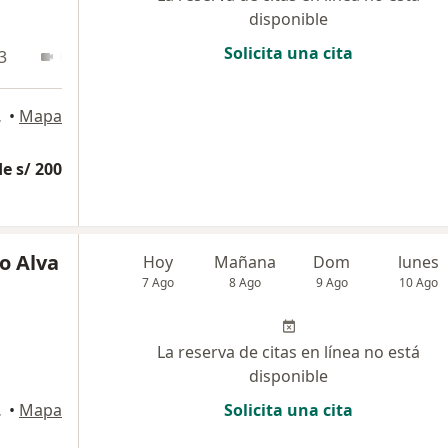
disponible
Solicita una cita
3
Online
 Isidro
•
Mapa
e s/ 200
o Alva
Hoy
Mañana
Dom
lunes
7 Ago
8 Ago
9 Ago
10 Ago
La reserva de citas en línea no está
disponible
an Isidro
•
Mapa
Solicita una cita