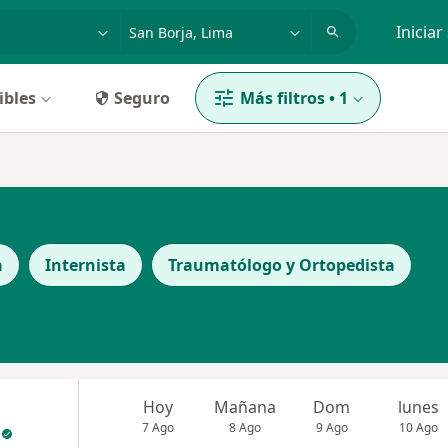
dad, enfermedad o nombre
p. ej. Lima
Iniciar
ibles
Seguro
Más filtros
•
1
a
Internista
Traumatólogo y Ortopedista
Hoy
Mañana
Dom
lunes
7 Ago
8 Ago
9 Ago
10 Ago