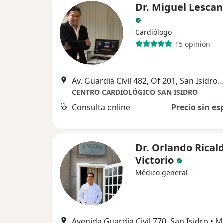
Dr. Miguel Lescan
Cardiólogo
15 opinión
Av. Guardia Civil 482, Of 201, San Isidro, S
CENTRO CARDIOLÓGICO SAN ISIDRO
Consulta online
Precio sin es
Dr. Orlando Ricald
Victorio
Médico general
Avenida Guardia Civil 770, San Isidro
•
M