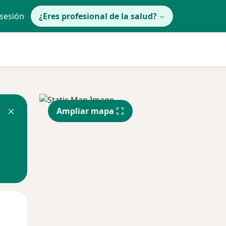
 sesión
¿Eres profesional de la salud?
Ampliar mapa
Mié
Jue
Vie
12 Ago
13 Ago
14 Ago