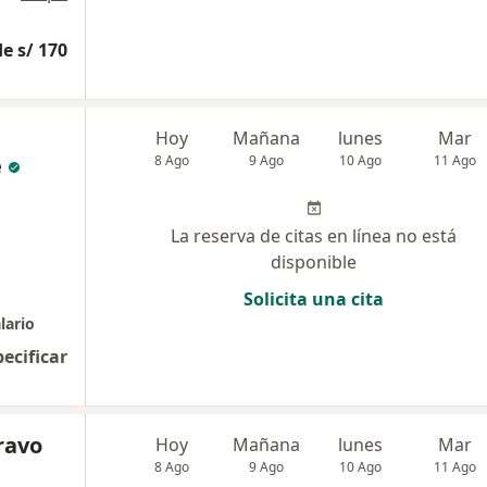
e s/ 170
Hoy
Mañana
lunes
Mar
e
8 Ago
9 Ago
10 Ago
11 Ago
La reserva de citas en línea no está
disponible
Solicita una cita
lario
pecificar
ravo
Hoy
Mañana
lunes
Mar
8 Ago
9 Ago
10 Ago
11 Ago