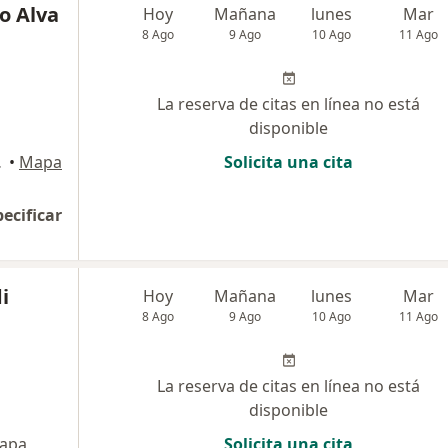
o Alva
Hoy
Mañana
lunes
Mar
8 Ago
9 Ago
10 Ago
11 Ago
La reserva de citas en línea no está
disponible
an Isidro
•
Mapa
Solicita una cita
pecificar
i
Hoy
Mañana
lunes
Mar
8 Ago
9 Ago
10 Ago
11 Ago
La reserva de citas en línea no está
disponible
apa
Solicita una cita