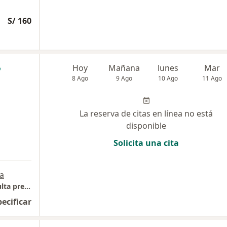
S/ 160
Hoy
Mañana
lunes
Mar
8 Ago
9 Ago
10 Ago
11 Ago
La reserva de citas en línea no está
disponible
Solicita una cita
a
Mi Bienestar Psicológico (No tenemos consulta presencial)
pecificar