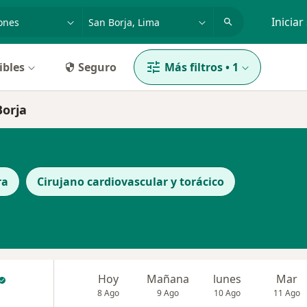
dad, enfermedad o nombre
p. ej. Lima
Iniciar
ibles
Seguro
Más filtros
•
1
Borja
ra
Cirujano cardiovascular y torácico
Hoy
Mañana
lunes
Mar
8 Ago
9 Ago
10 Ago
11 Ago