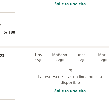
Solicita una cita
a
S/ 180
os
Hoy
Mañana
lunes
Mar
8 Ago
9 Ago
10 Ago
11 Ago
La reserva de citas en línea no está
disponible
Solicita una cita