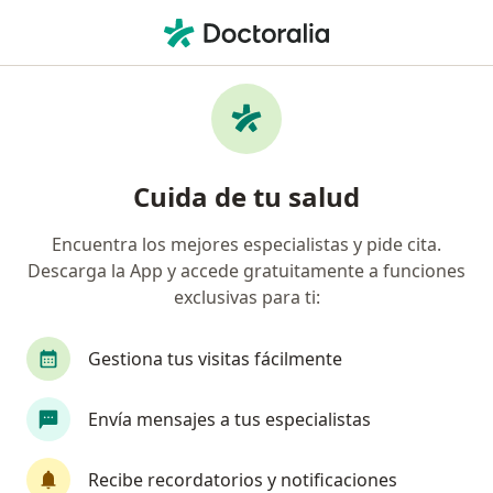
Men
Heridas • Lima, La Molina
Filtros
• 1
Seguro
Mapa
Especialistas en Heridas en La Molina
Cuida de tu salud
Encuentra los mejores especialistas y pide cita.
¿Qué especialidad estás buscando?
Descarga la App y accede gratuitamente a funciones
Médico general
Dermatólogo
Cirujano ge
exclusivas para ti:
Gestiona tus visitas fácilmente
Envía mensajes a tus especialistas
Recibe recordatorios y notificaciones