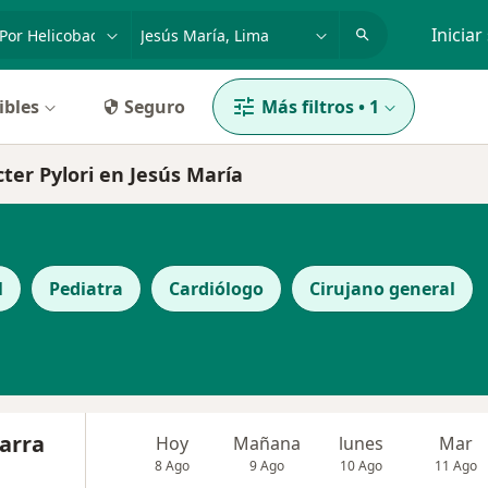
dad, enfermedad o nombre
p. ej. Lima
Iniciar
ibles
Seguro
Más filtros
•
1
cter Pylori en Jesús María
l
Pediatra
Cardiólogo
Cirujano general
Parra
Hoy
Mañana
lunes
Mar
8 Ago
9 Ago
10 Ago
11 Ago