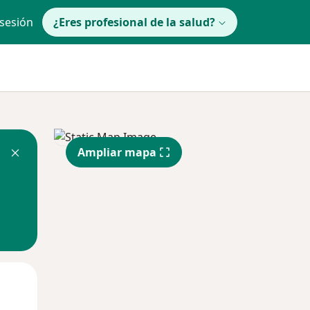
 sesión
¿Eres profesional de la salud?
Ampliar mapa
Mié
Jue
Vie
12 Ago
13 Ago
14 Ago