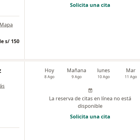
Solicita una cita
Mapa
e s/ 150
z
Hoy
Mañana
lunes
Mar
8 Ago
9 Ago
10 Ago
11 Ago
ás
La reserva de citas en línea no está
disponible
Solicita una cita