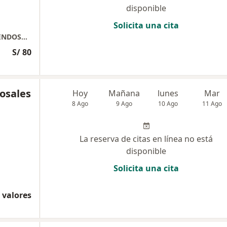
disponible
Solicita una cita
ESPECIALIDAD DE GASTROENTEROLOGIA Y ENDOSCOPIA DIGESTIVA
S/ 80
osales
Hoy
Mañana
lunes
Mar
8 Ago
9 Ago
10 Ago
11 Ago
La reserva de citas en línea no está
disponible
Solicita una cita
 valores