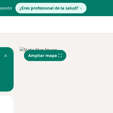
 sesión
¿Eres profesional de la salud?
Ampliar mapa
Mié
Jue
Vie
12 Ago
13 Ago
14 Ago