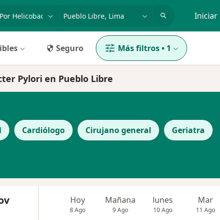
dad, enfermedad o nombre
p. ej. Lima
Iniciar
ibles
Seguro
Más filtros
•
1
cter Pylori en Pueblo Libre
l
Cardiólogo
Cirujano general
Geriatra
ov
Hoy
Mañana
lunes
Mar
8 Ago
9 Ago
10 Ago
11 Ago