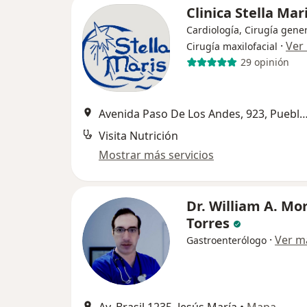
Clinica Stella Mar
Cardiología, Cirugía gener
·
Ver
Cirugía maxilofacial
29 opinión
Avenida Paso De Los Andes, 923, Puebl
Visita Nutrición
Mostrar más servicios
Dr. William A. Mo
Torres
·
Ver m
Gastroenterólogo
Av. Brasil 1235, Jesús María
•
Mapa