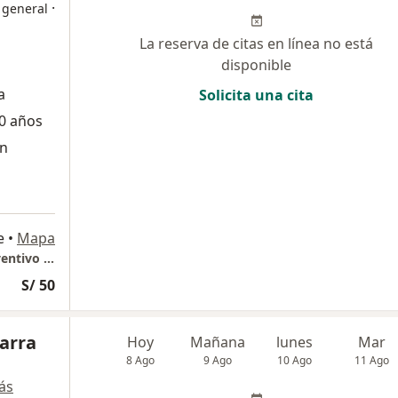
·
 general
La reserva de citas en línea no está
disponible
a
Solicita una cita
0 años
ón
e
•
Mapa
GASTROLIOV Consultorio Especializado Preventivo Gastroenterologico
S/ 50
Parra
Hoy
Mañana
lunes
Mar
8 Ago
9 Ago
10 Ago
11 Ago
ás