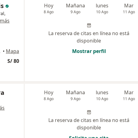
is
Hoy
Mañana
lunes
Mar
8 Ago
9 Ago
10 Ago
11 Ago
al,
 más
La reserva de citas en línea no está
disponible
o Libre
•
Mapa
Mostrar perfil
S/ 80
ra
Hoy
Mañana
lunes
Mar
8 Ago
9 Ago
10 Ago
11 Ago
ás
La reserva de citas en línea no está
disponible
Solicita una cita