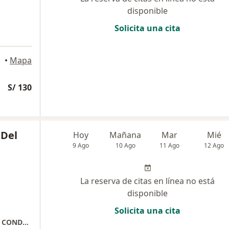
disponible
Solicita una cita
•
Mapa
S/ 130
 Del
Hoy
Mañana
Mar
Mié
9 Ago
10 Ago
11 Ago
12 Ago
La reserva de citas en línea no está
disponible
Solicita una cita
PSIQUIATRA - PSICOTERAPEUTA COGNITIVO CONDUCTUAL