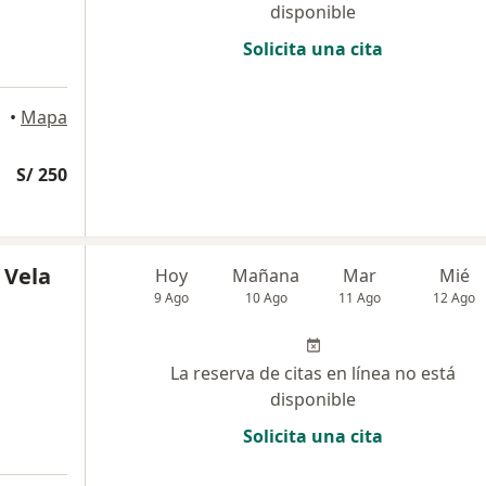
disponible
Solicita una cita
•
Mapa
S/ 250
 Vela
Hoy
Mañana
Mar
Mié
9 Ago
10 Ago
11 Ago
12 Ago
La reserva de citas en línea no está
disponible
Solicita una cita