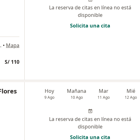
La reserva de citas en línea no está
disponible
Solicita una cita
526, Jesús María
•
Mapa
S/ 110
Flores
Hoy
Mañana
Mar
Mié
9 Ago
10 Ago
11 Ago
12 Ago
La reserva de citas en línea no está
disponible
Solicita una cita