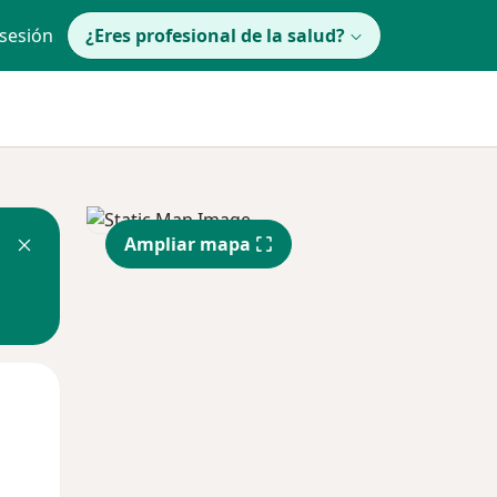
 sesión
¿Eres profesional de la salud?
Ampliar mapa
Jue
Vie
Sáb
13 Ago
14 Ago
15 Ago