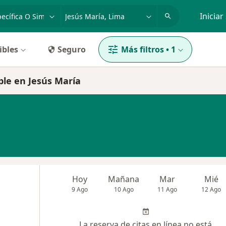
dad, enfermedad o nombre
p. ej. Lima
Iniciar
ibles
Seguro
Más filtros
•
1
mple en Jesús María
Hoy
Mañana
Mar
Mié
9 Ago
10 Ago
11 Ago
12 Ago
La reserva de citas en línea no está