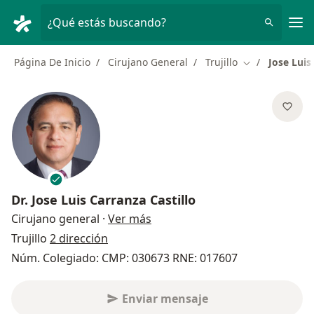
Men
¿Qué estás buscando?
Página De Inicio
Cirujano General
Trujillo
Jose Luis
Cambiar de ci
Dr.
Jose Luis Carranza Castillo
sobre las especializaciones
Cirujano general
·
Ver más
Trujillo
2 dirección
Núm. Colegiado: CMP: 030673 RNE: 017607
Enviar mensaje