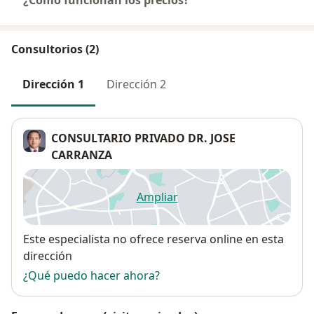
¿Cómo funcionan los precios?
Consultorios (2)
Dirección 1
Dirección 2
CONSULTARIO PRIVADO DR. JOSE
CARRANZA
Ampliar
se abre en una nueva pestañ
Disponibilidad
Este especialista no ofrece reserva online en esta
dirección
¿Qué puedo hacer ahora?