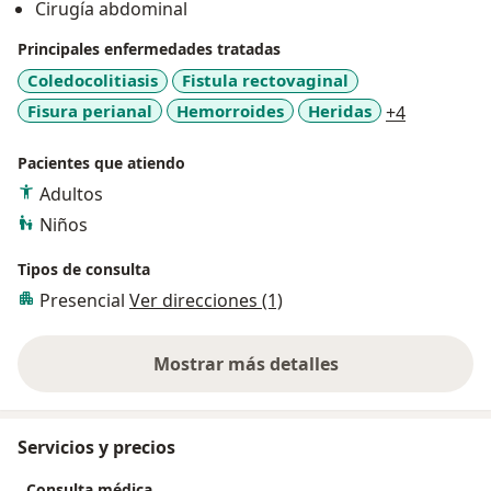
Cirugía abdominal
Principales enfermedades tratadas
Coledocolitiasis
Fistula rectovaginal
a11y_sr_m
Fisura perianal
Hemorroides
Heridas
+4
Pacientes que atiendo
Adultos
Niños
Tipos de consulta
Presencial
Ver direcciones (1)
Mostrar más detalles
sobre la experiencia
Servicios y precios
Consulta médica