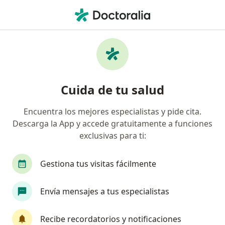
Men
Enfermedad Periodontal - Piorrea • Cercado de Lima, Lima
Filtros
• 1
Seguro
Mapa
Especialistas en Enfermedad periodontal -
Cuida de tu salud
piorrea en Cercado de Lima
Encuentra los mejores especialistas y pide cita.
Descarga la App y accede gratuitamente a funciones
¿Qué especialidad estás buscando?
exclusivas para ti:
Dentista
Gestiona tus visitas fácilmente
Envía mensajes a tus especialistas
Recibe recordatorios y notificaciones