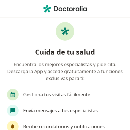
Men
Dolor De Parto • Lima, Lima
Filtros
• 1
Seguro
Mapa
Especialistas en Dolor de parto en Lima
Cuida de tu salud
Encuentra los mejores especialistas y pide cita.
¿Qué especialidad estás buscando?
Descarga la App y accede gratuitamente a funciones
Ginecólogo
Terapeuta complementario
M
exclusivas para ti:
Gestiona tus visitas fácilmente
Envía mensajes a tus especialistas
Recibe recordatorios y notificaciones