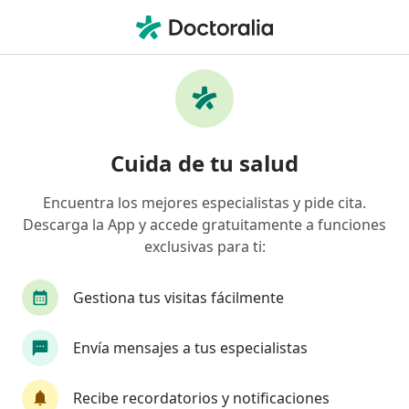
Men
Dolor De Parto • Independencia, Lima
Filtros
• 1
Mapa
Especialistas en Dolor de parto en
Cuida de tu salud
Independencia
Encuentra los mejores especialistas y pide cita.
Descarga la App y accede gratuitamente a funciones
¿Qué especialidad estás buscando?
exclusivas para ti:
Ginecólogo
Técnico en Laboratorio Clínico
Gestiona tus visitas fácilmente
Envía mensajes a tus especialistas
Recibe recordatorios y notificaciones