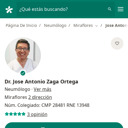
Men
¿Qué estás buscando?
Página De Inicio
Neumólogo
Miraflores
Jose Anton
Cambiar de ciud
Dr.
Jose Antonio Zaga Ortega
sobre las especializaciones
Neumólogo
·
Ver más
Miraflores
2 dirección
Núm. Colegiado: CMP 28481 RNE 13948
3 opinión