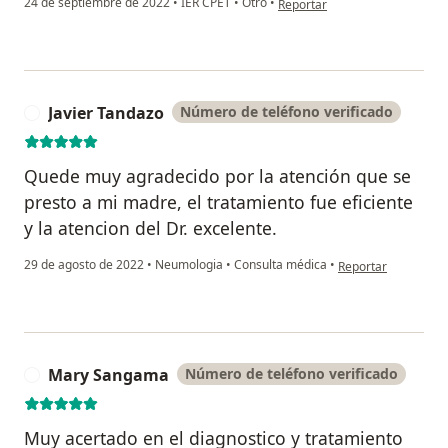
24 de septiembre de 2022
•
IER CPET
•
Otro
•
Reportar
Javier Tandazo
Número de teléfono verificado
J
Quede muy agradecido por la atención que se
presto a mi madre, el tratamiento fue eficiente
y la atencion del Dr. excelente.
en opinión del usua
29 de agosto de 2022
•
Neumologia
•
Consulta médica
•
Reportar
Mary Sangama
Número de teléfono verificado
M
Muy acertado en el diagnostico y tratamiento