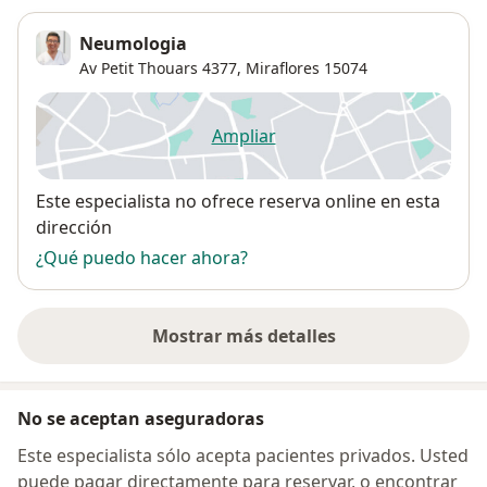
Neumologia
Av Petit Thouars 4377,
Miraflores
15074
Ampliar
se abre en una nueva pestañ
Disponibilidad
Este especialista no ofrece reserva online en esta
dirección
¿Qué puedo hacer ahora?
Mostrar más detalles
sobre la dirección
No se aceptan aseguradoras
Este especialista sólo acepta pacientes privados. Usted
puede pagar directamente para reservar, o encontrar