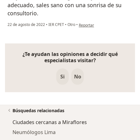
adecuado, sales sano con una sonrisa de su
consultorio.
en opinión del usuario Mary Sang
22 de agosto de 2022
•
IER CPET
•
Otro
•
Reportar
¿Te ayudan las opiniones a decidir qué
especialistas visitar?
Si
No
Búsquedas relacionadas
Ciudades cercanas a Miraflores
Neumólogos Lima