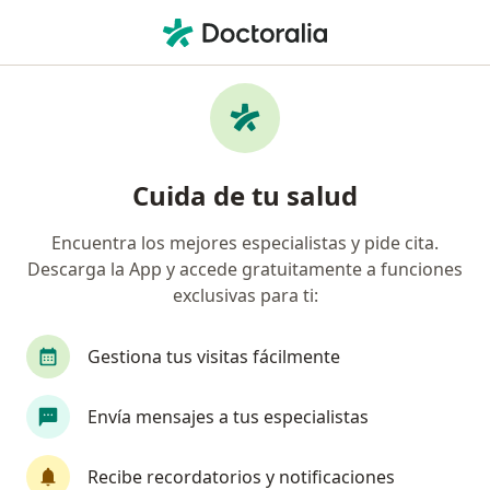
Men
Candidiasis Vaginal • Carabayllo, Lima
Filtros
• 1
Seguro
Mapa
Especialistas en Candidiasis vaginal en
Cuida de tu salud
Carabayllo
Encuentra los mejores especialistas y pide cita.
Descarga la App y accede gratuitamente a funciones
¿Qué especialidad estás buscando?
exclusivas para ti:
Ginecólogo
Médico general
Gestiona tus visitas fácilmente
Envía mensajes a tus especialistas
Recibe recordatorios y notificaciones