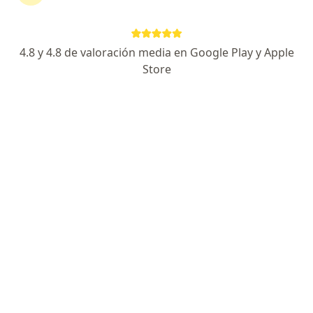
177 opinión
Dirección
Online
4.8 y 4.8 de valoración media en Google Play y Apple
Store
Lima
•
Mapa
Consultorio Privado Virtual
Este especialista no ofrece reserva de cita en línea en esta dirección.
Solicita una cita
Dr. Guillermo Wiegering Cecchi