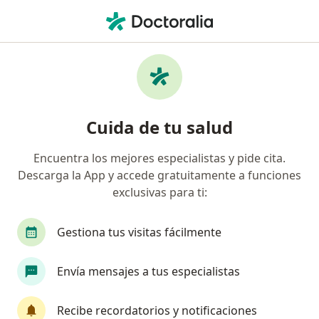
Men
Especialista En Administración De Salud • Jesús María, Lima
Filtros
Seguro
Mapa
Especialistas en administración de salud en
Cuida de tu salud
Jesús María
Encuentra los mejores especialistas y pide cita.
Descarga la App y accede gratuitamente a funciones
exclusivas para ti:
Gestiona tus visitas fácilmente
Envía mensajes a tus especialistas
Dr. Ricardo Eusebio Loza Concha
Especialista en administración de salud, Médico general,
Recibe recordatorios y notificaciones
·
Ver más
Nefrólogo