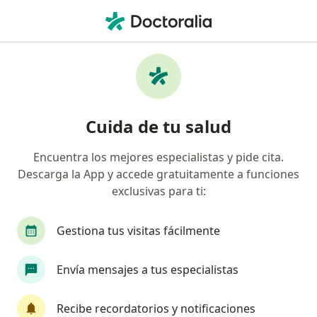
Men
Amenorrea • San Juan de Miraflores, Lima
Filtros
• 1
Seguro
Mapa
Especialistas en Amenorrea en San Juan de
Cuida de tu salud
Miraflores
Encuentra los mejores especialistas y pide cita.
Descarga la App y accede gratuitamente a funciones
¿Qué especialidad estás buscando?
exclusivas para ti:
Ginecólogo
Médico general
Oncólogo
Gestiona tus visitas fácilmente
Envía mensajes a tus especialistas
Recibe recordatorios y notificaciones