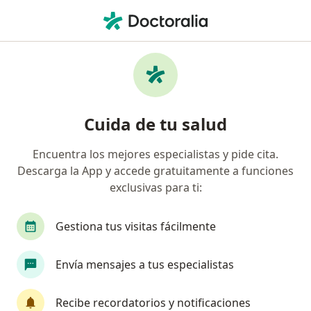
Men
Amenorrea • Jesús María, Lima
Filtros
• 1
Seguro
Mapa
Especialistas en Amenorrea en Jesús María
Cuida de tu salud
Encuentra los mejores especialistas y pide cita.
¿Qué especialidad estás buscando?
Descarga la App y accede gratuitamente a funciones
Ginecólogo
Médico general
exclusivas para ti:
Gestiona tus visitas fácilmente
Envía mensajes a tus especialistas
Recibe recordatorios y notificaciones