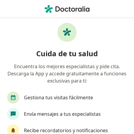
Men
Amenorrea • Surquillo, Lima
Filtros
• 1
Seguro
Mapa
Especialistas en Amenorrea en Surquillo
Cuida de tu salud
Encuentra los mejores especialistas y pide cita.
¿Qué especialidad estás buscando?
Descarga la App y accede gratuitamente a funciones
Ginecólogo
Oncólogo
Cardiólogo
Cir
exclusivas para ti:
Gestiona tus visitas fácilmente
Envía mensajes a tus especialistas
Recibe recordatorios y notificaciones