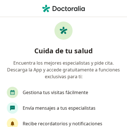
Men
Absceso Dental • Lince, Lima
Filtros
• 1
Seguro
Mapa
Especialistas en Absceso dental en Lince
Cuida de tu salud
Encuentra los mejores especialistas y pide cita.
¿Qué especialidad estás buscando?
Descarga la App y accede gratuitamente a funciones
Dentista
Cirujano maxilofacial
Anestesió
exclusivas para ti:
Gestiona tus visitas fácilmente
Envía mensajes a tus especialistas
Recibe recordatorios y notificaciones