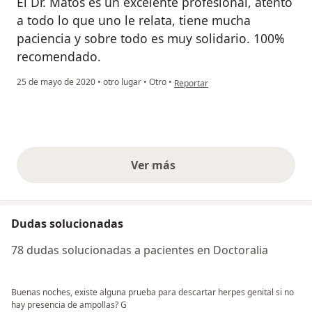
El Dr. Matos es un excelente profesional, atento
a todo lo que uno le relata, tiene mucha
paciencia y sobre todo es muy solidario. 100%
recomendado.
en opinión del usuario Blanca
25 de mayo de 2020
•
otro lugar
•
Otro
•
Reportar
Ver más
opiniones anteriores
Dudas solucionadas
78 dudas solucionadas a pacientes en Doctoralia
Buenas noches, existe alguna prueba para descartar herpes genital si no
hay presencia de ampollas? G