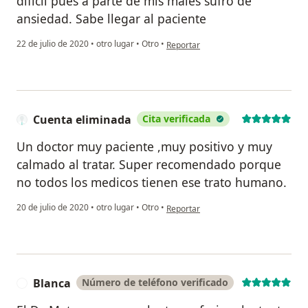
difícil pues a parte de mis males sufro de
ansiedad. Sabe llegar al paciente
en opinión del usuario Rosa rivero
22 de julio de 2020
•
otro lugar
•
Otro
•
Reportar
Cuenta eliminada
Cita verificada
Un doctor muy paciente ,muy positivo y muy
calmado al tratar. Super recomendado porque
no todos los medicos tienen ese trato humano.
en opinión del usuario Cuenta elimin
20 de julio de 2020
•
otro lugar
•
Otro
•
Reportar
Blanca
Número de teléfono verificado
B