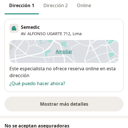
Dirección 1
Dirección 2
Online
Semedic
AV. ALFONSO UGARTE 712,
Lima
Ampliar
se abre en una nueva pestañ
Disponibilidad
Este especialista no ofrece reserva online en esta
dirección
¿Qué puedo hacer ahora?
Mostrar más detalles
sobre la dirección
No se aceptan aseguradoras