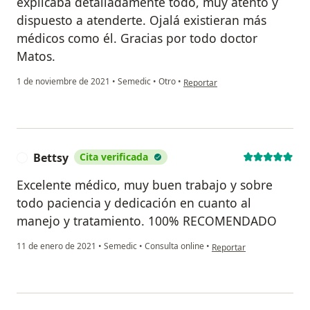
explicaba detalladamente todo, muy atento y
dispuesto a atenderte. Ojalá existieran más
médicos como él. Gracias por todo doctor
Matos.
en opinión del usuario Anónimo
1 de noviembre de 2021
•
Semedic
•
Otro
•
Reportar
Bettsy
Cita verificada
B
Excelente médico, muy buen trabajo y sobre
todo paciencia y dedicación en cuanto al
manejo y tratamiento. 100% RECOMENDADO
en opinión del usuario Be
11 de enero de 2021
•
Semedic
•
Consulta online
•
Reportar