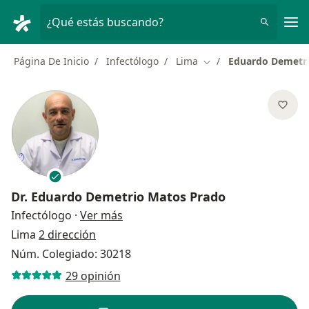
Men
¿Qué estás buscando?
Página De Inicio
Infectólogo
Lima
Eduardo Demetr
Cambiar de ciudad
Dr.
Eduardo Demetrio Matos Prado
sobre las especializaciones
Infectólogo
·
Ver más
Lima
2 dirección
Núm. Colegiado: 30218
29 opinión