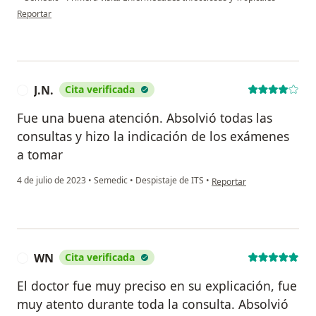
en opinión del usuario Jesús
Reportar
J.N.
Cita verificada
J
Fue una buena atención. Absolvió todas las
consultas y hizo la indicación de los exámenes
a tomar
en opinión del usuario J.N.
4 de julio de 2023
•
Semedic
•
Despistaje de ITS
•
Reportar
WN
Cita verificada
W
El doctor fue muy preciso en su explicación, fue
muy atento durante toda la consulta. Absolvió