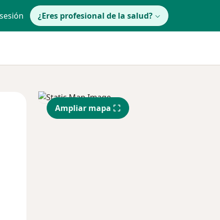
 sesión
¿Eres profesional de la salud?
Mar
Mié
Jue
Ampliar mapa
11 Ago
12 Ago
13 Ago