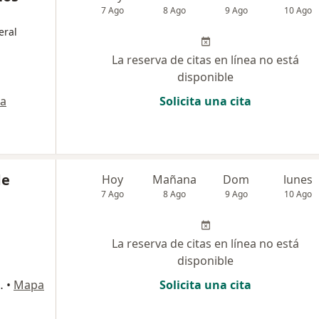
7 Ago
8 Ago
9 Ago
10 Ago
eral
La reserva de citas en línea no está
disponible
a
Solicita una cita
de
Hoy
Mañana
Dom
lunes
7 Ago
8 Ago
9 Ago
10 Ago
La reserva de citas en línea no está
disponible
 140, San Borja
•
Mapa
Solicita una cita