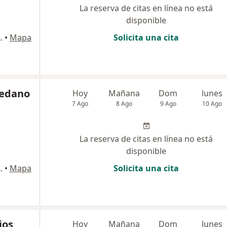
La reserva de citas en línea no está
disponible
 140, San Borja
•
Mapa
Solicita una cita
Cedano
Hoy
Mañana
Dom
lunes
7 Ago
8 Ago
9 Ago
10 Ago
La reserva de citas en línea no está
disponible
 140, San Borja
•
Mapa
Solicita una cita
ios
Hoy
Mañana
Dom
lunes