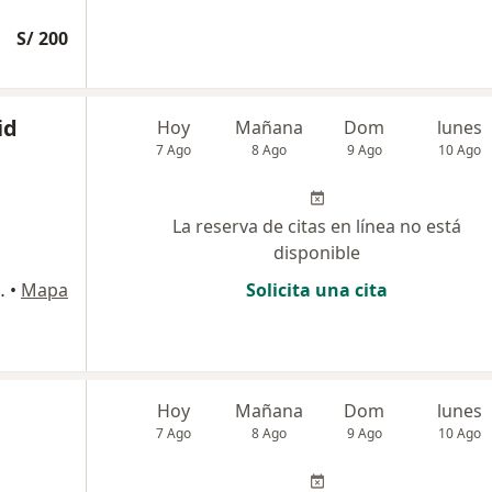
S/ 200
id
Hoy
Mañana
Dom
lunes
7 Ago
8 Ago
9 Ago
10 Ago
La reserva de citas en línea no está
disponible
 140, San Borja
•
Mapa
Solicita una cita
Hoy
Mañana
Dom
lunes
7 Ago
8 Ago
9 Ago
10 Ago