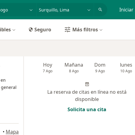
dad, enfermedad o nombre
p. ej. Lima
Iniciar
ibles
Seguro
Más filtros
s
Hoy
Mañana
Dom
lunes
7 Ago
8 Ago
9 Ago
10 Ago
 en
 general
La reserva de citas en línea no está
disponible
Solicita una cita
lores
•
Mapa