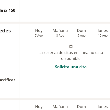
e s/ 150
cedes
Hoy
Mañana
Dom
lunes
7 Ago
8 Ago
9 Ago
10 Ago
La reserva de citas en línea no está
disponible
Solicita una cita
pecificar
Hoy
Mañana
Dom
lunes