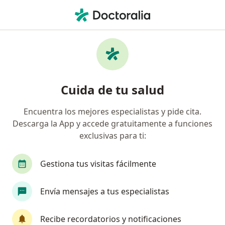
Men
Dermatólogo • Urb Barrio Obrero, Perú, Piura
Filtros
Seguro
Mapa
Dermatólogos en Urb Barrio Obrero, Perú
Cuida de tu salud
Encuentra los mejores especialistas y pide cita.
Descarga la App y accede gratuitamente a funciones
exclusivas para ti:
Gestiona tus visitas fácilmente
Dra. Enoelia Moscol Córdova
Envía mensajes a tus especialistas
Dermatólogo
38 opinión
Recibe recordatorios y notificaciones