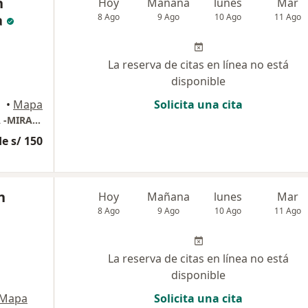
n
Hoy
Mañana
lunes
Mar
a
8 Ago
9 Ago
10 Ago
11 Ago
La reserva de citas en línea no está
disponible
 Piura
•
Mapa
Solicita una cita
CENTRO MÉDICO HEMATOLÓGICO CANNATA -MIRAFLORES
e s/ 150
n
Hoy
Mañana
lunes
Mar
8 Ago
9 Ago
10 Ago
11 Ago
La reserva de citas en línea no está
disponible
Mapa
Solicita una cita