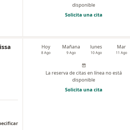
disponible
Solicita una cita
issa
Hoy
Mañana
lunes
Mar
8 Ago
9 Ago
10 Ago
11 Ago
La reserva de citas en línea no está
disponible
Solicita una cita
pecificar