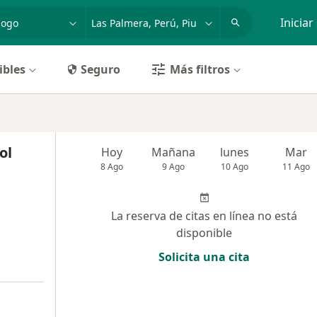
dad, enfermedad o nombre
p. ej. Lima
Iniciar
ibles
Seguro
Más filtros
ol
Hoy
Mañana
lunes
Mar
8 Ago
9 Ago
10 Ago
11 Ago
La reserva de citas en línea no está
disponible
Solicita una cita