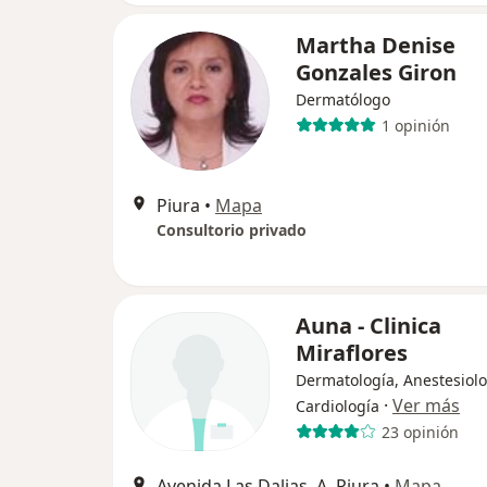
Martha Denise
Gonzales Giron
Dermatólogo
1 opinión
Piura
•
Mapa
Consultorio privado
Auna - Clinica
Miraflores
Dermatología, Anestesiolo
·
Ver más
Cardiología
23 opinión
Avenida Las Dalias, A, Piura
•
Mapa