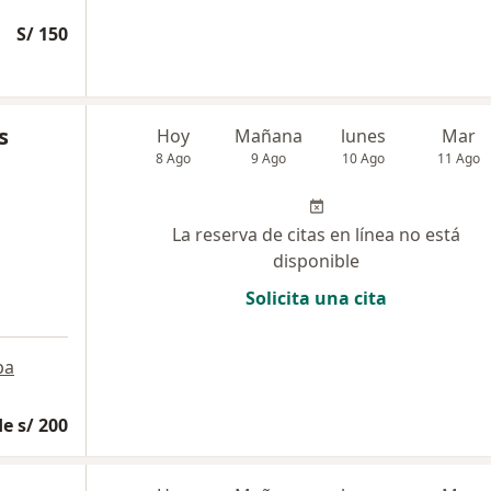
S/ 150
s
Hoy
Mañana
lunes
Mar
8 Ago
9 Ago
10 Ago
11 Ago
La reserva de citas en línea no está
disponible
Solicita una cita
pa
e s/ 200