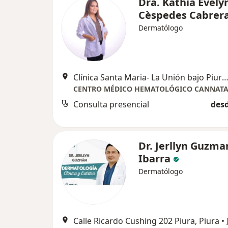
Dra. Kathia Evely
Cèspedes Cabrer
Dermatólogo
Clínica Santa Maria- La Unión bajo Piura, al costado de la comisaria,
Consulta presencial
desd
Dr. Jerllyn Guzma
Ibarra
Dermatólogo
Calle Ricardo Cushing 202 Piura, Piura
•