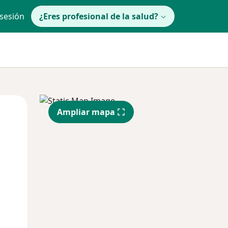
 sesión
¿Eres profesional de la salud?
Mié
Jue
Vie
Ampliar mapa
12 Ago
13 Ago
14 Ago