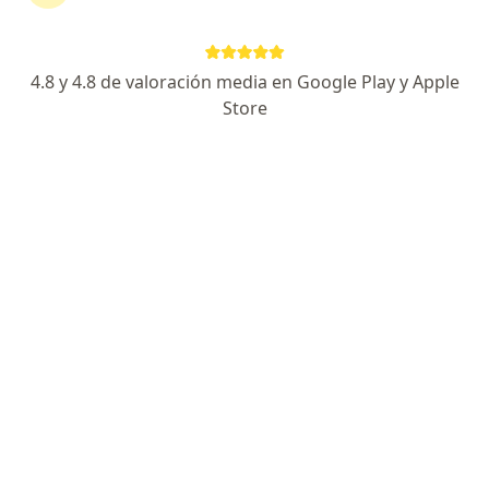
Ningún profesional de este centro tiene citas disponibles
Mostrar perfil
4.8 y 4.8 de valoración media en Google Play y Apple
Store
Policlínico Biolaq
·
Ver
Radiología, Alergia - inmunología, Anatomía patológica
más
Dirección 1
Dirección 2
Av. Javier Prado Este 2492, San Borja
•
Mapa