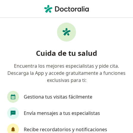
Men
Radiología • San Borja, Lima
Filtros
• 1
Seguro
Mapa
Centros médicos de radiología en San Borja
Cuida de tu salud
Encuentra los mejores especialistas y pide cita.
Descarga la App y accede gratuitamente a funciones
exclusivas para ti:
Gestiona tus visitas fácilmente
HolaDoc
Envía mensajes a tus especialistas
·
Ver más
Radiología, Urología, Endocrinología
Avenida 28 de Julio, Jesús María
•
Mapa
Recibe recordatorios y notificaciones