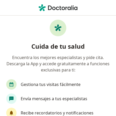
Men
Cirugía Maxilofacial • Miraflores, Lima
Filtros
• 1
Seguro
Mapa
Centros médicos de cirugía maxilofacial en
Cuida de tu salud
Miraflores
Encuentra los mejores especialistas y pide cita.
Descarga la App y accede gratuitamente a funciones
exclusivas para ti:
Gestiona tus visitas fácilmente
Envía mensajes a tus especialistas
Policlínico Biolaq
Cirugía maxilofacial, Alergia - inmunología, Anatomía
Recibe recordatorios y notificaciones
·
Ver más
patológica