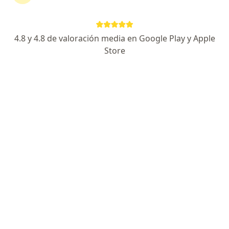
Dirección 1
Dirección 2
4.8 y 4.8 de valoración media en Google Play y Apple
Av. Javier Prado Este 2492, San Borja
•
Mapa
Store
Ningún profesional de este centro tiene citas disponibles
Mostrar perfil
Tinnitus Perú
·
Ver
Cirugía maxilofacial, Otorrinolaringología, Nutrición
más