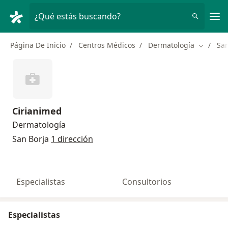
Men
¿Qué estás buscando?
Página De Inicio
Centros Médicos
Dermatología
San
Cambiar
Cirianimed
Dermatología
San Borja
1 dirección
Especialistas
Consultorios
Especialistas