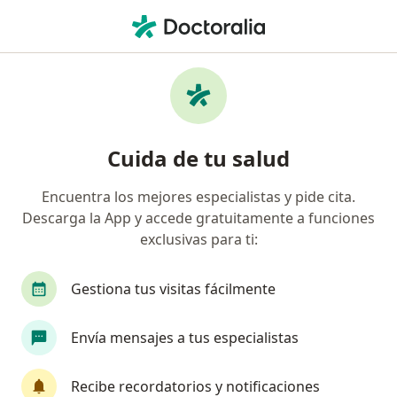
Men
Dermatitis Seborreica • San Borja, Lima
Filtros
• 1
Seguro
Mapa
Especialistas en Dermatitis seborreica en
Cuida de tu salud
San Borja
Encuentra los mejores especialistas y pide cita.
Descarga la App y accede gratuitamente a funciones
¿Qué especialidad estás buscando?
exclusivas para ti:
Dermatólogo
Especialista en Medicina Estétic
Gestiona tus visitas fácilmente
Envía mensajes a tus especialistas
Recibe recordatorios y notificaciones