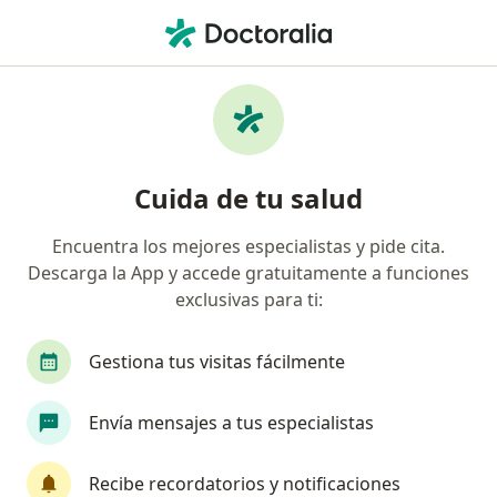
Men
Cáncer De Piel • San Borja, Lima
Filtros
• 1
Mapa
Especialistas en Cáncer de piel en San Borja
Cuida de tu salud
Encuentra los mejores especialistas y pide cita.
¿Qué especialidad estás buscando?
Descarga la App y accede gratuitamente a funciones
Dermatólogo
Oncólogo
Especialista en M
exclusivas para ti:
Gestiona tus visitas fácilmente
Envía mensajes a tus especialistas
Recibe recordatorios y notificaciones