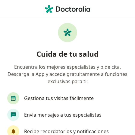
Men
Dermatología • Los Olivos, Lima
Filtros
• 1
Seguro
Mapa
Centros médicos de dermatología en Los
Cuida de tu salud
Olivos
Encuentra los mejores especialistas y pide cita.
Descarga la App y accede gratuitamente a funciones
exclusivas para ti:
Gestiona tus visitas fácilmente
Envía mensajes a tus especialistas
Mia Salud Natural
·
Dermatología, Ginecología y obstetricia, Medicina estética
Recibe recordatorios y notificaciones
Ver más