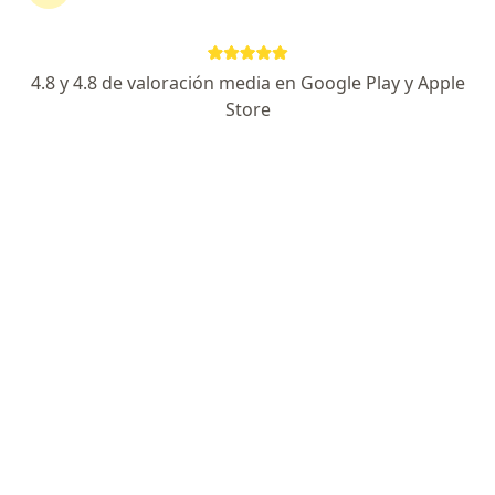
1 opinión
Av. Próceres de la Independencia 1467
•
Mapa
4.8 y 4.8 de valoración media en Google Play y Apple
Ningún profesional de este centro tiene citas disponibles
Store
Mostrar perfil
HolaDoc
·
Ver más
Dermatología, Urología, Endocrinología
Avenida 28 de Julio, Jesús María
•
Mapa