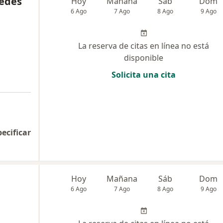
cedes
Hoy
Mañana
Sáb
Dom
6 Ago
7 Ago
8 Ago
9 Ago
La reserva de citas en línea no está
disponible
Solicita una cita
pecificar
Hoy
Mañana
Sáb
Dom
6 Ago
7 Ago
8 Ago
9 Ago