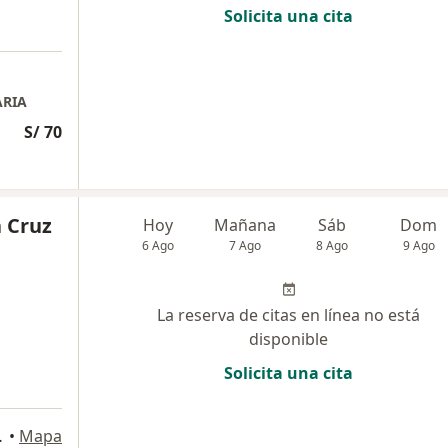
Solicita una cita
ARIA
S/ 70
a Cruz
Hoy
Mañana
Sáb
Dom
6 Ago
7 Ago
8 Ago
9 Ago
La reserva de citas en línea no está
disponible
Solicita una cita
, Perú, Lima
•
Mapa