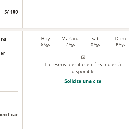
S/ 100
era
Hoy
Mañana
Sáb
Dom
6 Ago
7 Ago
8 Ago
9 Ago
 en
La reserva de citas en línea no está
disponible
Solicita una cita
pecificar