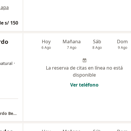
apa
e s/ 150
rdo
Hoy
Mañana
Sáb
Dom
6 Ago
7 Ago
8 Ago
9 Ago
·
natural
La reserva de citas en línea no está
disponible
Ver teléfono
HOMEOPATIA & DERMATOLOGIA / Dr. JJ Fajardo Benavides