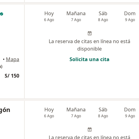
Hoy
Mañana
Sáb
Dom
6 Ago
7 Ago
8 Ago
9 Ago
La reserva de citas en línea no está
disponible
•
Mapa
Solicita una cita
a)
S/ 150
egón
Hoy
Mañana
Sáb
Dom
6 Ago
7 Ago
8 Ago
9 Ago
La reserva de citas en línea no está