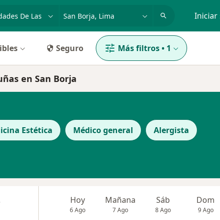
dad, enfermedad o nombre
p. ej. Lima
Iniciar
ibles
Seguro
Más filtros
•
1
uñas en San Borja
icina Estética
Médico general
Alergista
s
Hoy
Mañana
Sáb
Dom
6 Ago
7 Ago
8 Ago
9 Ago