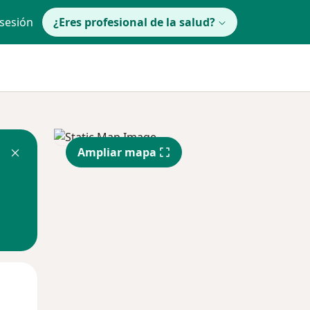
 sesión
¿Eres profesional de la salud?
Ampliar mapa
lunes
Mar
Mié
10 Ago
11 Ago
12 Ago