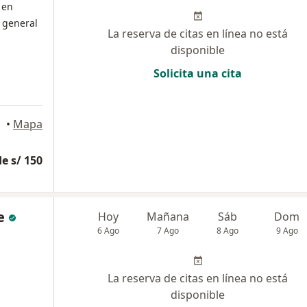
 en
 general
La reserva de citas en línea no está
disponible
Solicita una cita
lores
•
Mapa
e s/ 150
e
Hoy
Mañana
Sáb
Dom
6 Ago
7 Ago
8 Ago
9 Ago
La reserva de citas en línea no está
disponible