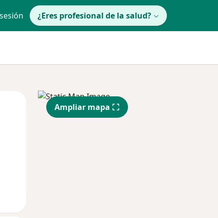
 sesión
¿Eres profesional de la salud?
Mié
Jue
Vie
Ampliar mapa
12 Ago
13 Ago
14 Ago