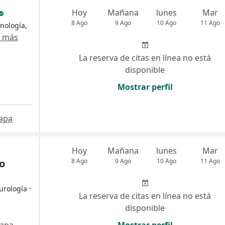
Hoy
Mañana
lunes
Mar
8 Ago
9 Ago
10 Ago
11 Ago
unología,
r más
La reserva de citas en línea no está
disponible
Mostrar perfil
apa
Hoy
Mañana
lunes
Mar
o
8 Ago
9 Ago
10 Ago
11 Ago
·
eurología
La reserva de citas en línea no está
disponible