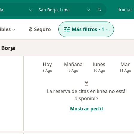
dad, enfermedad o nombre
p. ej. Lima
Iniciar
ibles
Seguro
Más filtros
•
1
 Borja
Hoy
Mañana
lunes
Mar
8 Ago
9 Ago
10 Ago
11 Ago
La reserva de citas en línea no está
disponible
Mostrar perfil