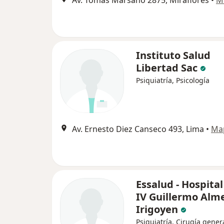
Av. Tomás Marsano 2875, Miraflores
•
M
Instituto Salud
Libertad Sac
Psiquiatría, Psicología
Av. Ernesto Diez Canseco 493, Lima
•
Ma
Essalud - Hospital
IV Guillermo Alm
Irigoyen
Psiquiatría, Cirugía genera