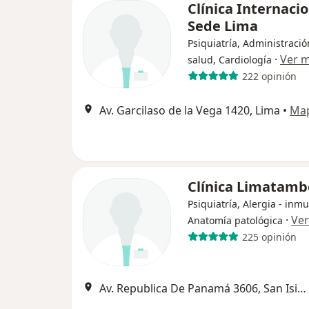
Clínica Internaci
Sede Lima
Psiquiatría, Administració
·
Ver 
salud, Cardiología
222 opinión
Av. Garcilaso de la Vega 1420, Lima
•
Ma
Clínica Limatamb
Psiquiatría, Alergia - inm
·
Ve
Anatomía patológica
225 opinión
Av. Republica De Panamá 3606, San Isidro