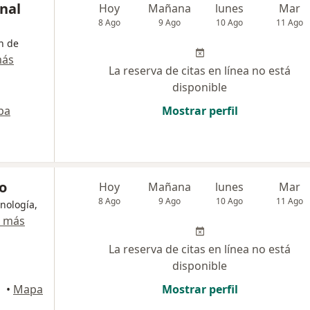
onal
Hoy
Mañana
lunes
Mar
8 Ago
9 Ago
10 Ago
11 Ago
n de
más
La reserva de citas en línea no está
disponible
pa
Mostrar perfil
o
Hoy
Mañana
lunes
Mar
8 Ago
9 Ago
10 Ago
11 Ago
unología,
r más
La reserva de citas en línea no está
disponible
•
Mapa
Mostrar perfil