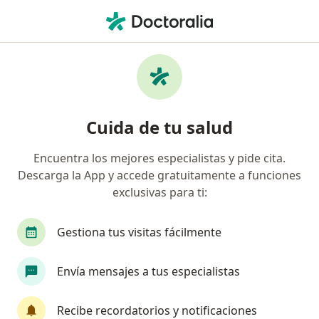
Men
Cirugía Plástica Y Reparadora • San Borja, Lima
Filtros
• 1
Seguro
Mapa
Centros médicos de cirugía plástica y
Cuida de tu salud
reparadora en San Borja
Encuentra los mejores especialistas y pide cita.
Descarga la App y accede gratuitamente a funciones
exclusivas para ti:
Gestiona tus visitas fácilmente
Envía mensajes a tus especialistas
Clínica Internacional Sede San Borja
Ambulatorio
Recibe recordatorios y notificaciones
Cirugía plástica y reparadora, Alergia - inmunología, Cirugía