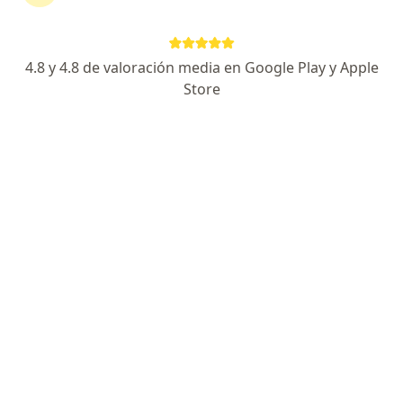
1 opinión
Av. Próceres de la Independencia 1467
•
Mapa
4.8 y 4.8 de valoración media en Google Play y Apple
Ningún profesional de este centro tiene citas disponibles
Store
Mostrar perfil
Policlínico Biolaq
·
Dermatología, Alergia - inmunología, Anatomía patológica
Ver más
Dirección 1
Dirección 2