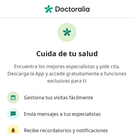
Men
Dermatología • Ate Vitarte, Lima
Filtros
• 1
Seguro
Mapa
Centros médicos de dermatología en Ate
Cuida de tu salud
Vitarte
Encuentra los mejores especialistas y pide cita.
Descarga la App y accede gratuitamente a funciones
exclusivas para ti:
Gestiona tus visitas fácilmente
Envía mensajes a tus especialistas
Mia Salud Natural
·
Dermatología, Ginecología y obstetricia, Medicina estética
Recibe recordatorios y notificaciones
Ver más