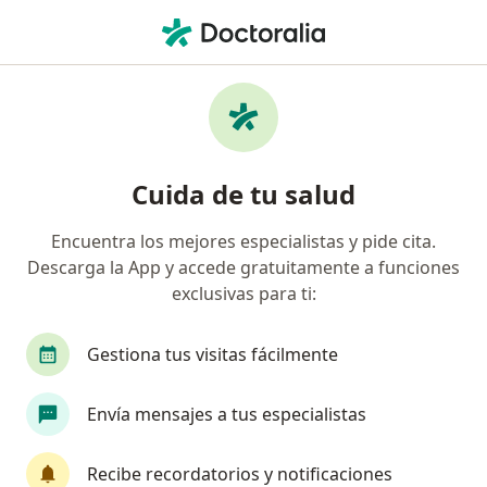
Men
Dermatitis Atópica • San Borja, Lima
Filtros
• 1
Seguro
Mapa
Especialistas en Dermatitis atópica en San
Cuida de tu salud
Borja
Encuentra los mejores especialistas y pide cita.
Descarga la App y accede gratuitamente a funciones
¿Qué especialidad estás buscando?
exclusivas para ti:
Dermatólogo
Alergista
Pediatra
Médi
Gestiona tus visitas fácilmente
Envía mensajes a tus especialistas
Recibe recordatorios y notificaciones