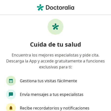
Men
Cirujano Pediátrico • San Borja, Lima
Filtros
Seguro
Mapa
Cirujanos pediátricos en San Borja
Cuida de tu salud
Encuentra los mejores especialistas y pide cita.
Descarga la App y accede gratuitamente a funciones
exclusivas para ti:
Gestiona tus visitas fácilmente
Dra. Natalia Huaytalla Quiroz
Envía mensajes a tus especialistas
Cirujano pediátrico
12 opinión
Recibe recordatorios y notificaciones