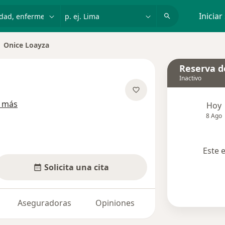
dad, enfermedad o nombre
p. ej. Lima
Iniciar
Onice Loayza
biar de ciudad
Reserva de
Inactivo
sobre las especializaciones
 más
Hoy
8 Ago
Este 
Solicita una cita
Aseguradoras
Opiniones