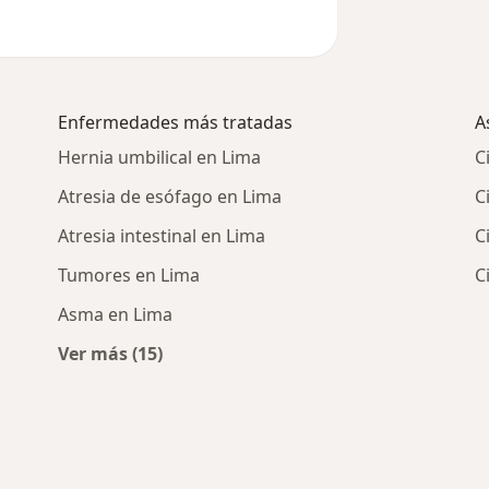
Enfermedades más tratadas
A
Hernia umbilical en Lima
C
Atresia de esófago en Lima
C
Atresia intestinal en Lima
C
Tumores en Lima
C
Asma en Lima
Ver más (15)
diátricos cercanos
Más en esta categoría: Enfermedades más 