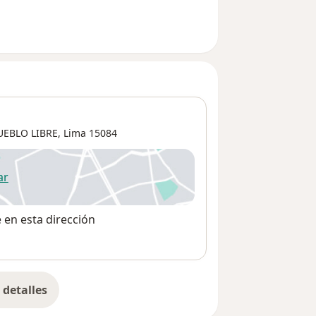
UEBLO LIBRE,
Lima
15084
ar
 abre en una nueva pestaña
e en esta dirección
detalles
bre la dirección