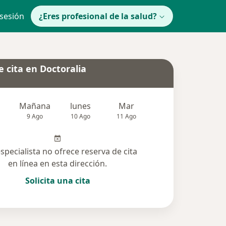
 sesión
¿Eres profesional de la salud?
 cita en Doctoralia
Mañana
lunes
Mar
Mié
Jue
9 Ago
10 Ago
11 Ago
12 Ago
13 Ag
especialista no ofrece reserva de cita
en línea en esta dirección.
Solicita una cita