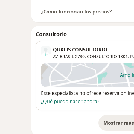
¿Cómo funcionan los precios?
Consultorio
QUALIS CONSULTORIO
AV. BRASIL 2730, CONSULTORIO 1301. P
Ampli
se
Disponibilidad
Este especialista no ofrece reserva onlin
¿Qué puedo hacer ahora?
Mostrar más 
so