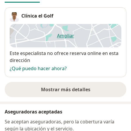
Clínica el Golf
Ampliar
se abre en una nueva pestañ
Disponibilidad
Este especialista no ofrece reserva online en esta
dirección
¿Qué puedo hacer ahora?
Mostrar más detalles
sobre la dirección
Aseguradoras aceptadas
Se aceptan aseguradoras, pero la cobertura varía
según la ubicación y el servicio.