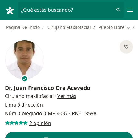
Men
¿Qué estás buscando?
Página De Inicio
Cirujano Maxilofacial
Pueblo Libre
Cambi
Dr.
Juan Francisco Ore Acevedo
sobre las especializacione
Cirujano maxilofacial
·
Ver más
Lima
6 dirección
Núm. Colegiado: CMP 40373 RNE 18598
2 opinión