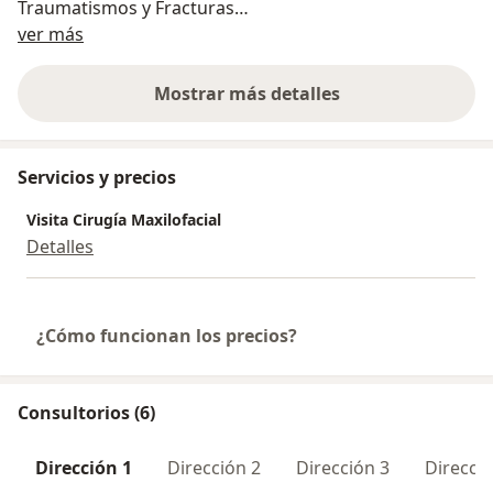
Traumatismos y Fracturas
Acerca de mí
Enfermedades Infecciosas y Abscesos
ver más
Cirugía Ortognática
Distracción Ósea
Mostrar más detalles
sobre la experiencia
Servicios y precios
Visita Cirugía Maxilofacial
Detalles
¿Cómo funcionan los precios?
Consultorios (6)
Dirección 1
Dirección 2
Dirección 3
Direcció