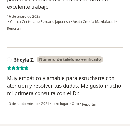
excelente trabajo
16 de enero de 2025
•
Clinica Centenario Peruano Japonesa
•
Visita Cirugía Maxilofacial
•
en opinión del usuario Antonella
Reportar
Sheyla Z.
Número de teléfono verificado
S
Muy empático y amable para escucharte con
atención y resolver tus dudas. Me gustó mucho
mi primera consulta con el Dr.
en opinión del usuario Sheyla 
13 de septiembre de 2021
•
otro lugar
•
Otro
•
Reportar