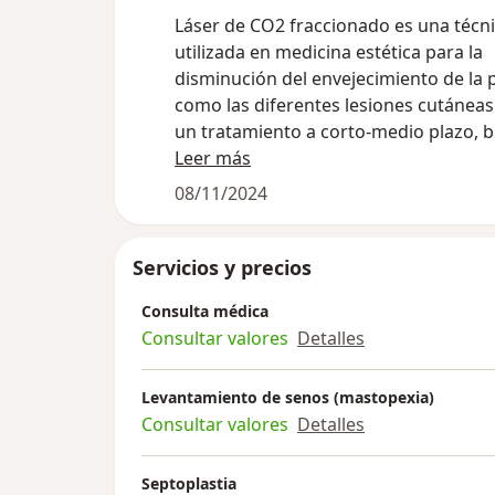
Láser de CO2 fraccionado es una técn
utilizada en medicina estética para la
disminución del envejecimiento de la p
como las diferentes lesiones cutáneas
un tratamiento a corto-medio plazo, b
eliminación de cualquier tipo de marca
Leer más
piel. Arrugas, cambios de coloración en
08/11/2024
laxitud, estrías, envejecimiento pre
algunas de las afecciones que pueden
tratadas a través del Láser de CO2.
Servicios y precios
Consulta médica
Consultar valores
Detalles
Levantamiento de senos (mastopexia)
Consultar valores
Detalles
Septoplastia