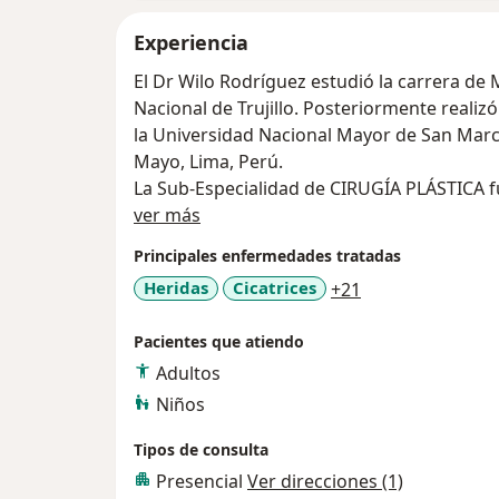
Experiencia
El Dr Wilo Rodríguez estudió la carrera de
Nacional de Trujillo. Posteriormente realizó
la Universidad Nacional Mayor de San Marc
Mayo, Lima, Perú.
La Sub-Especialidad de CIRUGÍA PLÁSTICA fu
Acerca de mí
Nacional Federico Villarreal en el Hospital M
ver más
Además, ha realizado diferentes cursos de e
Principales enfermedades tratadas
Extranjero. Cuenta con muchos años de exp
a11y_sr_more_d
Heridas
Cicatrices
+21
Hospitales y clínicas del Perú.
Actualmente, pertenece al Staff médico del Servicio de Cirugía Plástica del
Pacientes que atiendo
Instituto Nacional de Salud del Niño de San
Adultos
Niños
Tipos de consulta
Presencial
Ver direcciones (1)