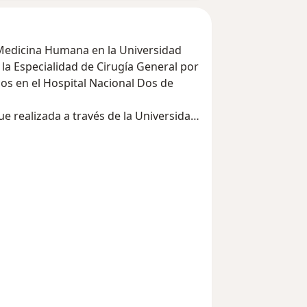
 Medicina Humana en la Universidad
 la Especialidad de Cirugía General por
os en el Hospital Nacional Dos de
e realizada a través de la Universidad
ilitar Central de Lima, Perú.
specialización en el Perú y en el
eriencia médica-quirúrgica en
iseases
 Borja, Lima, Perú