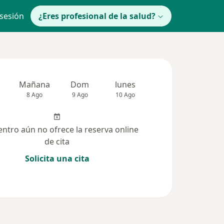
 sesión
¿Eres profesional de la salud?
Mañana
Dom
lunes
Mar
Mié
8 Ago
9 Ago
10 Ago
11 Ago
12 Ag
entro aún no ofrece la reserva online
de cita
Solicita una cita
(23)
Dudas solucionadas (6)