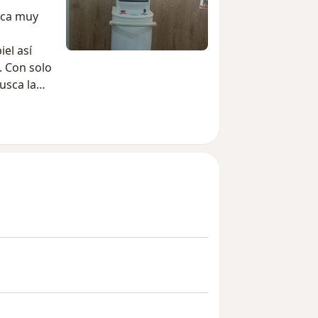
ica muy
iel así
. Con solo
usca la
 en la
 la piel,
maturo…son
 ser