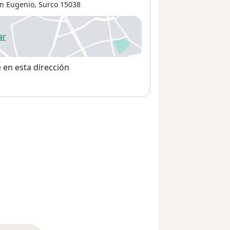
n Eugenio
,
Surco
15038
ar
 abre en una nueva pestaña
e en esta dirección