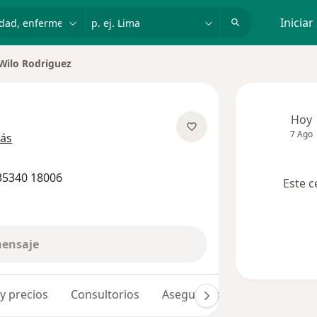
dad, enfermedad o nombre
p. ej. Lima
Iniciar
Wilo Rodriguez
iar de ciudad
Hoy
7 Ago
sobre las especializaciones
ás
35340 18006
Este c
mensaje
 y precios
Consultorios
Aseguradoras
Opiniones 