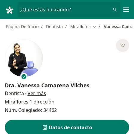
Men
¿Qué estás buscando?
Página De Inicio
Dentista
Miraflores
Vanessa Camar
Cambiar de ciudad
Dra.
Vanessa Camarena Vilches
sobre las especializaciones
Dentista
·
Ver más
Miraflores
1 dirección
Núm. Colegiado: 34462
Datos de contacto