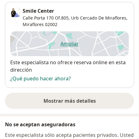
Smile Center
Calle Porta 170 Of.805,
Urb Cercado De Miraflores
,
Miraflores
02002
Ampliar
se abre en una nueva pestañ
Disponibilidad
Este especialista no ofrece reserva online en esta
dirección
¿Qué puedo hacer ahora?
Mostrar más detalles
sobre la dirección
No se aceptan aseguradoras
Este especialista sólo acepta pacientes privados. Usted