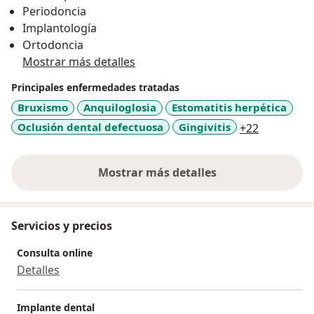
Periodoncia
Implantología
Ortodoncia
Mostrar más detalles
Principales enfermedades tratadas
Bruxismo
Anquiloglosia
Estomatitis herpética
a11y_sr_m
Oclusión dental defectuosa
Gingivitis
+22
Mostrar más detalles
sobre la experiencia
Servicios y precios
Consulta online
Detalles
Implante dental