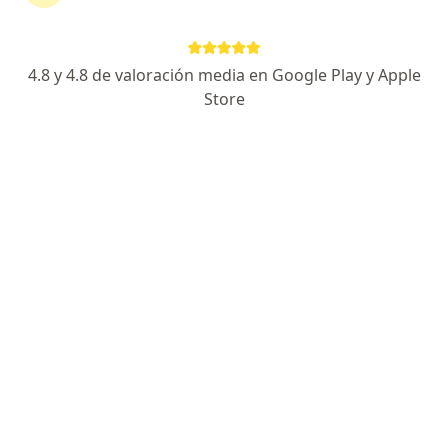
Avenida El Polo 789, Santiago de Surco, Lima
•
Mapa
Clínica San Pablo - Consultorio 304, Torre San Pedro
Acepta SaludPol
4.8 y 4.8 de valoración media en Google Play y Apple
Consulta Especialista de Traumatologia
desde s/ 150
Store
Este especialista no ofrece reserva de cita en línea en esta dirección.
Solicita una cita
Búsquedas relacionadas
Enfermedades más tratadas
Fractura en Lima
Lesiones y enfermedades de la rodilla en Lima
Artrosis en Lima
Lesiones y enfermedades de la cadera en Lima