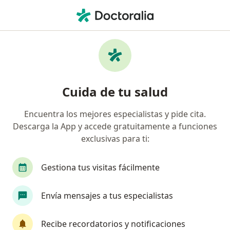
Men
Traumatólogo Y Ortopedista • Lima, Lima
Filtros
Seguro:
SaludPol
M
Traumatólogos y ortopedistas
Cuida de tu salud
recomendados de SaludPol en Lima
Encuentra los mejores especialistas y pide cita.
Descarga la App y accede gratuitamente a funciones
exclusivas para ti:
Gestiona tus visitas fácilmente
Envía mensajes a tus especialistas
Dr. Francisco José García Arbildo
Traumatólogo y ortopedista
Recibe recordatorios y notificaciones