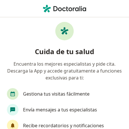
Men
¿Qué estás buscando?
Página De Inicio
Cirujano General
San Isidro
Omel 
Cambiar de
Cuida de tu salud
Encuentra los mejores especialistas y pide cita.
Descarga la App y accede gratuitamente a funciones
exclusivas para ti:
Dr.
Omel Zevallos Bedregal
sobre las especializaciones
Cirujano general
·
Ver más
Gestiona tus visitas fácilmente
San Isidro
1 dirección
Núm. Colegiado: CMP: 045308 RNE: 023888
Envía mensajes a tus especialistas
Datos de contacto
Recibe recordatorios y notificaciones