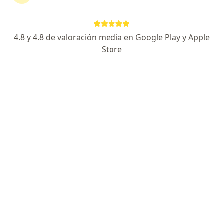
Solicita una cita
4.8 y 4.8 de valoración media en Google Play y Apple
Store
Experiencia
Servicios y precios
Consultorios
Experiencia
Especialista en:
Cirugía laparoscopica
Cirugía del aparato digestivo
Cirugía oncológica
Cirugía abdominal
Servicios y precios
Consulta médica
S/ 100
Detalles