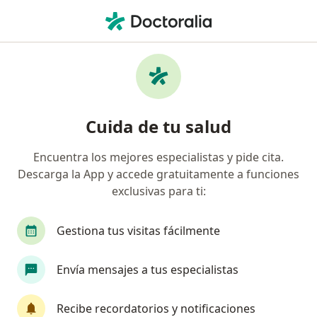
Men
Visita Neurología • Pueblo Libre, Lima
Filtros
• 1
Seguro
Mapa
Especialistas en Visita Neurología Pueblo
Cuida de tu salud
Libre
Encuentra los mejores especialistas y pide cita.
Descarga la App y accede gratuitamente a funciones
¿Qué especialidad estás buscando?
exclusivas para ti:
Neurólogo
Neurocirujano
Endocrinólogo
Gestiona tus visitas fácilmente
Envía mensajes a tus especialistas
Recibe recordatorios y notificaciones