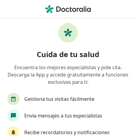
Men
Visita Neurología • Lince, Lima
Filtros
• 1
Seguro
Mapa
Especialistas en Visita Neurología Lince
Cuida de tu salud
Encuentra los mejores especialistas y pide cita.
¿Qué especialidad estás buscando?
Descarga la App y accede gratuitamente a funciones
Neurólogo
Pediatra
Neurocirujano
E
exclusivas para ti:
Gestiona tus visitas fácilmente
Envía mensajes a tus especialistas
Recibe recordatorios y notificaciones