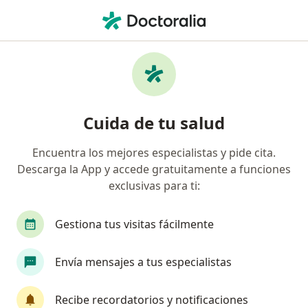
Men
Visita Medicina Física Y Rehabilitación • Lince, Lima
Filtros
• 1
Mapa
Especialistas en Visita Medicina Física y
Cuida de tu salud
Rehabilitación Lince
Encuentra los mejores especialistas y pide cita.
Descarga la App y accede gratuitamente a funciones
¿Qué especialidad estás buscando?
exclusivas para ti:
Especialista en Medicina Física y Rehabilitación
Gestiona tus visitas fácilmente
Envía mensajes a tus especialistas
Recibe recordatorios y notificaciones